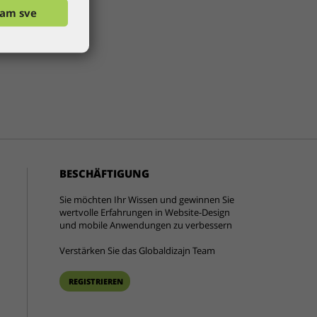
ćam sve
BESCHÄFTIGUNG
Sie möchten Ihr Wissen und gewinnen Sie
wertvolle Erfahrungen in Website-Design
und mobile Anwendungen zu verbessern
Verstärken Sie das Globaldizajn Team
REGISTRIEREN