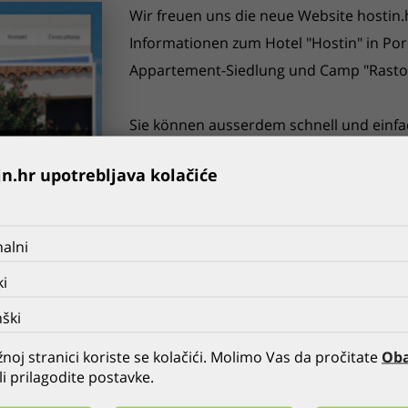
Wir freuen uns die neue Website hostin.h
Informationen zum Hotel "Hostin" in Po
Appartement-Siedlung und Camp "Rasto
Sie können ausserdem schnell und einfa
jn.hr upotrebljava kolačiće
GLOBALDIZAJN REFERENZEN
FRÜHER
ALLE
NÄCHSTE
alni
ki
ški
noj stranici koriste se kolačići. Molimo Vas da pročitate
Oba
li prilagodite postavke.