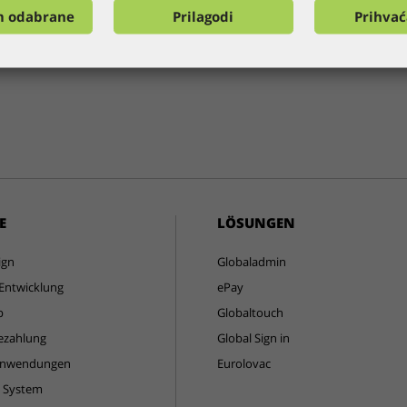
m odabrane
Prilagodi
Prihva
E
LÖSUNGEN
ign
Globaladmin
Entwicklung
ePay
p
Globaltouch
ezahlung
Global Sign in
Anwendungen
Eurolovac
s System