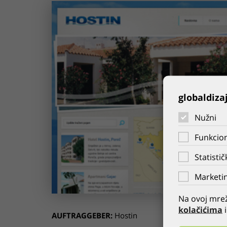
globaldiza
Nužni
Funkcion
Statistič
Marketin
Na ovoj mrež
kolačićima
i
AUFTRAGGEBER:
Hostin