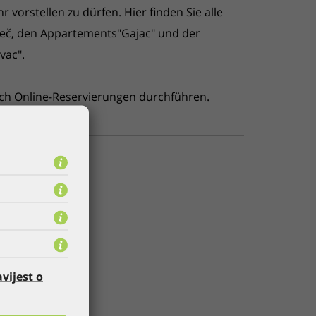
r vorstellen zu d
ü
rfen. Hier finden Sie alle
reč, den Appartements"Gajac" und der
vac".
ch Online-Reservierungen durchf
ü
hren.
vijest o