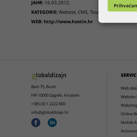
JAHR:
16.03.2012.
Prihvaća
KATEGORIE:
Website
,
CMS
,
Tourismus
WEB:
http://www.hostin.hr
SERVIC
Bani 75, Buzin
Web des
HR-10000 Zagreb, Kroatien
Website 
+385 (0) 1 2222 800
Websho
info@globaldizajn.hr
Online B
Mobile 
Antiviru