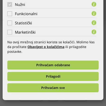
Nužni
Funkcionalni
Statistički
Marketinški
AUFTRAGGEBER:
Čistoća Zagrebački Holding
JAHR:
27.06.2011.
Na ovoj mrežnoj stranici koriste se kolačići. Molimo Vas
KATEGORIE:
Website
,
CMS
,
ZGH
da pročitate
Obavijest o kolačićima
ili prilagodite
postavke.
WEB:
http://www.cistoca.hr
Die Website von Čistoća Zagreb wurde im Corporate Design
Prihvaćam odabrane
des Zagreber Holdings kreiert und wird mit unserem CMS
Globaladmin adaptiert.
Prilagodi
GLOBALDIZAJN REFERENZEN
Prihvaćam sve
FRÜHER
ALLE
NÄCHSTE