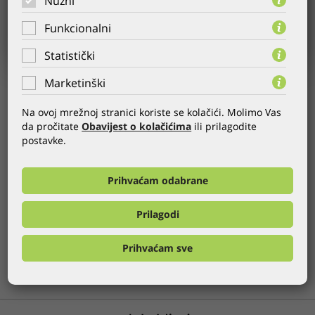
Nužni
Funkcionalni
Statistički
Marketinški
AUFTRAGGEBER:
Ekonomie Uni Zagreb
JAHR:
04.07.2006.
Na ovoj mrežnoj stranici koriste se kolačići. Molimo Vas
da pročitate
Obavijest o kolačićima
ili prilagodite
KATEGORIE:
Website
,
CMS
postavke.
WEB:
http://www.efzg.unizg.hr
Prihvaćam odabrane
Die neue EFZG Site hat einen 3D Plan der Schule, damit sich
neue Studenten besser zurecht finden.
Prilagodi
GLOBALDIZAJN REFERENZEN
Prihvaćam sve
FRÜHER
ALLE
NÄCHSTE