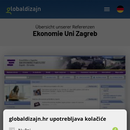
Übersicht unserer Referenzen
Ekonomie Uni Zagreb
globaldizajn.hr upotrebljava kolačiće