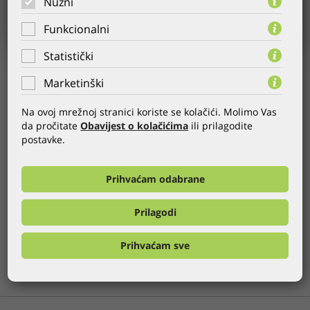
Nužni
Funkcionalni
Statistički
AUFTRAGGEBER:
FIMA Global Invest
Marketinški
JAHR:
17.11.2008.
Na ovoj mrežnoj stranici koriste se kolačići. Molimo Vas
KATEGORIE:
Website
,
CMS
da pročitate
Obavijest o kolačićima
ili prilagodite
WEB:
http://www.fgi.hr
postavke.
Wir sind stolz die neue Website von FIMA Global Invest
Prihvaćam odabrane
vorstellen zu dürfen! Unser CMS Globaladmin wir hier zum
adaptieren der Inhalte benutzt.
Prilagodi
GLOBALDIZAJN REFERENZEN
Prihvaćam sve
FRÜHER
ALLE
NÄCHSTE