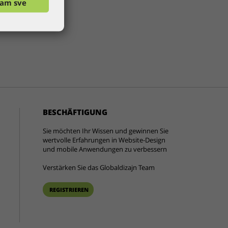
ćam sve
BESCHÄFTIGUNG
Sie möchten Ihr Wissen und gewinnen Sie
wertvolle Erfahrungen in Website-Design
und mobile Anwendungen zu verbessern
Verstärken Sie das Globaldizajn Team
REGISTRIEREN