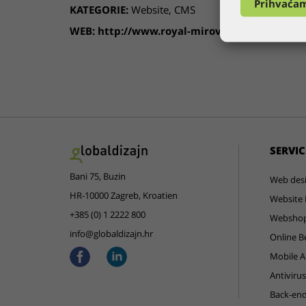
Prihvaća
KATEGORIE:
Website
,
CMS
WEB:
http://www.royal-mirovina.hr
SERVIC
Bani 75, Buzin
Web des
HR-10000 Zagreb, Kroatien
Website 
+385 (0) 1 2222 800
Websho
info@globaldizajn.hr
Online B
Mobile 
Antiviru
Back-en