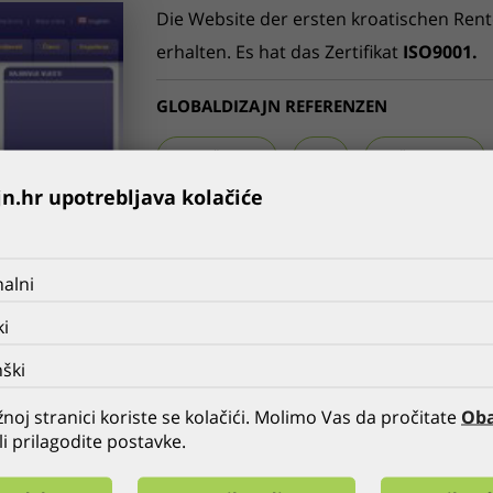
Die Website der ersten kroatischen Rent
erhalten. Es hat das Zertifikat
ISO9001.
GLOBALDIZAJN REFERENZEN
FRÜHER
ALLE
NÄCHSTE
jn.hr upotrebljava kolačiće
alni
ki
ški
noj stranici koriste se kolačići. Molimo Vas da pročitate
Oba
li prilagodite postavke.