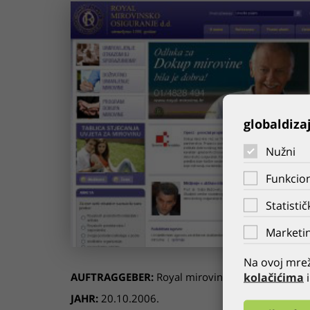
globaldiza
Nužni
Funkcion
Statistič
Marketin
Na ovoj mrež
kolačićima
i
AUFTRAGGEBER:
Royal mirovina
JAHR:
20.10.2006.