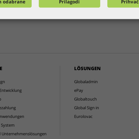
m odabrane
Prilagodi
Prihva
E
LÖSUNGEN
ign
Globaladmin
Entwicklung
ePay
p
Globaltouch
ezahlung
Global Sign in
Anwendungen
Eurolovac
s System
d Unternehmenslösungen