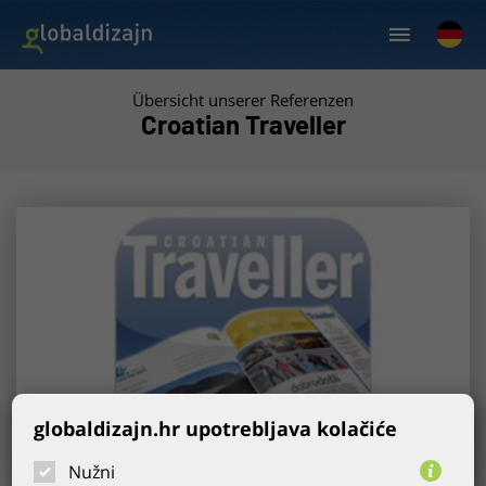
Übersicht unserer Referenzen
Croatian Traveller
globaldizajn.hr upotrebljava kolačiće
Nužni