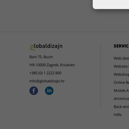
SERVIC
Bani 75, Buzin
Web des
HR-10000 Zagreb, Kroatien
Website 
+385 (0) 1 2222 800
Websho
info@globaldizajn.hr
Online B
Mobile 
Antiviru
Back-en
Hilfe