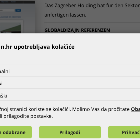
Das Zagreber Holding hat fur den Sektor
anfertigen lassen.
GLOBALDIZAJN REFERENZEN
FRÜHER
ALLE
NÄCHSTE
jn.hr upotrebljava kolačiće
alni
ki
ški
noj stranici koriste se kolačići. Molimo Vas da pročitate
Oba
li prilagodite postavke.
m odabrane
Prilagodi
Prihva