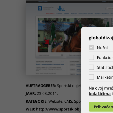
globaldiza
Nužni
Funkcion
Statistič
Marketin
AUFTRAGGEBER:
Sportski objekti
Na ovoj mrež
kolačićima
i
JAHR:
23.03.2011.
KATEGORIE:
Website
,
CMS
,
Sport
,
ZGH
Prihvaća
WEB:
http://www.sportskiobjekti.hr