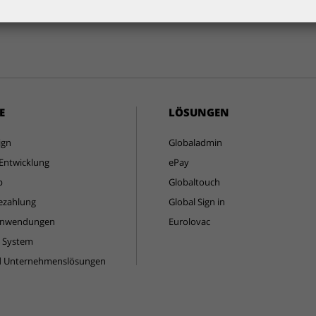
E
LÖSUNGEN
ign
Globaladmin
Entwicklung
ePay
p
Globaltouch
ezahlung
Global Sign in
Anwendungen
Eurolovac
s System
d Unternehmenslösungen