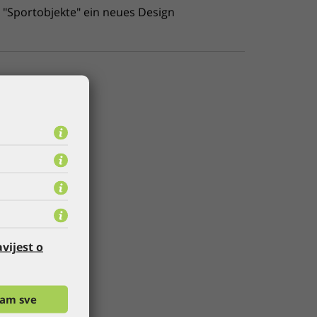
 "Sportobjekte" ein neues Design
vijest o
ćam sve