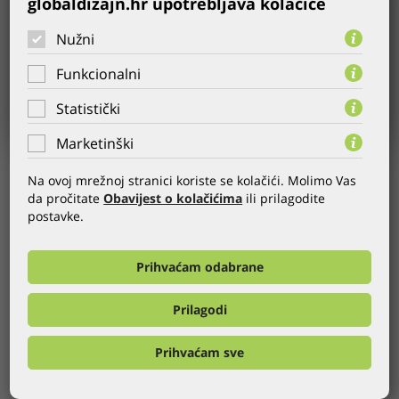
globaldizajn.hr upotrebljava kolačiće
Nužni
Funkcionalni
Statistički
Marketinški
USER:
ZIK CERT
Na ovoj mrežnoj stranici koriste se kolačići. Molimo Vas
da pročitate
Obavijest o kolačićima
ili prilagodite
YEAR:
16.04.2007.
postavke.
CATEGORY:
Prihvaćam odabrane
Globaldizajn created a new website for the needs of ZIK CERT
and representation of their certification services, various
systems of quality management, environmental and food
Prilagodi
safety.
Prihvaćam sve
GLOBALDIZAJN REFERENCES