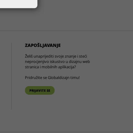
ZAPOŠLJAVANJE
Želiš unaprijediti svoje znanje i steći
neprocjenjivo iskustvo u dizajnu web
stranica i mobilnih aplikacija?
Pridružite se Globaldizajn timu!
PRIJAVITE SE