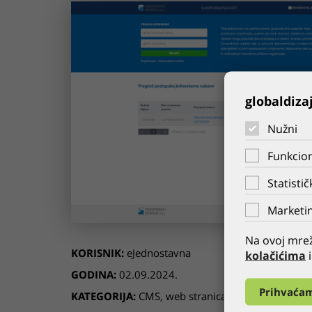
globaldiza
Nužni
Funkcion
Statistič
Marketin
Na ovoj mrež
KORISNIK:
eJednostavna
kolačićima
i
GODINA:
02.09.2024.
Prihvaća
KATEGORIJA:
CMS
,
web stranica