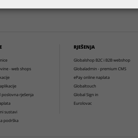
E
RJEŠENJA
nice
Globalshop B2C i B2B webshop
vine - web shops
Globaladmin - premium CMS
kacije
ePay online naplata
plikacije
Globaltouch
 poslovna rješenja
Global Sign in
aplata
Eurolovac
ni sustavi
ka podrška