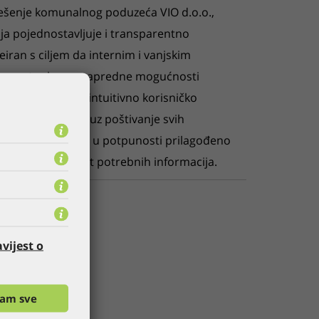
rješenje komunalnog poduzeća VIO d.o.o.,
oja pojednostavljuje i transparentno
reiran s ciljem da internim i vanjskim
aze postupka, uz napredne mogućnosti
ak stavljen je na intuitivno korisničko
svakodnevni rad, uz poštivanje svih
nosti. Rješenje je u potpunosti prilagođeno
talna dostupnost potrebnih informacija.
vijest o
ćam sve