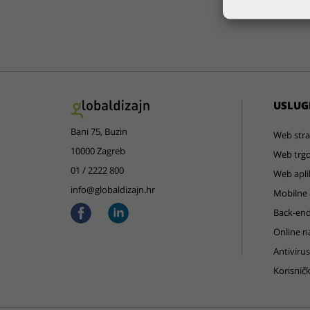
USLUG
Bani 75, Buzin
Web stra
10000 Zagreb
Web trgo
01 / 2222 800
Web apli
info@globaldizajn.hr
Mobilne a
Back-end
Online n
Antivirus
Korisnič