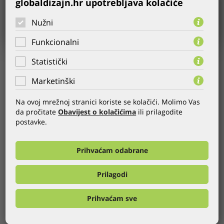
globaldizajn.hr upotrebljava kolačiće
Nužni
Funkcionalni
Statistički
KORISNIK:
Ina 2010
GODINA:
22.09.2010.
Marketinški
KATEGORIJA:
Web stranice
,
CMS
,
INA
Na ovoj mrežnoj stranici koriste se kolačići. Molimo Vas
WEB:
http://www.ina.hr
da pročitate
Obavijest o kolačićima
ili prilagodite
postavke.
Web stranice INA d.d. doživjele su blago osvježenje web
dizajna i sadržaja kako bi korisnicima omogućile jednostavnije
Prihvaćam odabrane
snalaženje.
Osim promjene web dizajna, novost je i aplikacija za
zapošljavanje koja omogućuje jednostavniji proces prijave za
Prilagodi
otvorene natječaje.
Prihvaćam sve
OSTALE REFERENCE GLOBALDIZAJNA