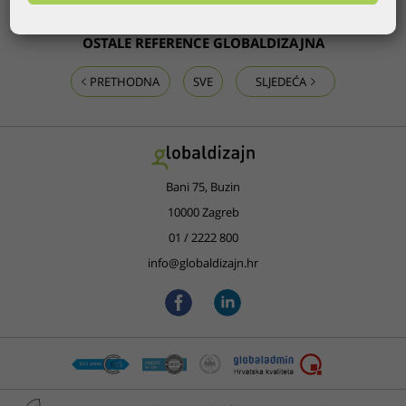
OSTALE REFERENCE GLOBALDIZAJNA
PRETHODNA
SVE
SLJEDEĆA
Bani 75, Buzin
10000 Zagreb
01 / 2222 800
info@globaldizajn.hr