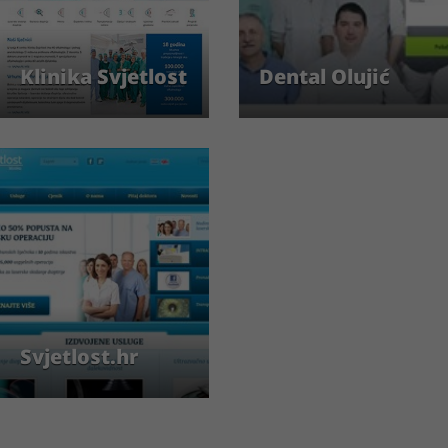
Klinika Svjetlost
Dental Olujić
Svjetlost.hr