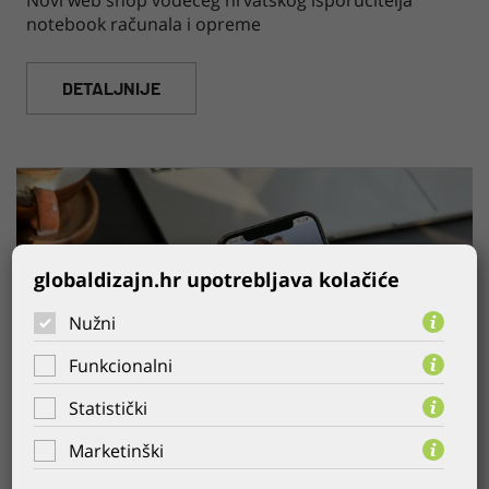
Novi web shop vodećeg hrvatskog isporučitelja
notebook računala i opreme
DETALJNIJE
globaldizajn.hr upotrebljava kolačiće
Nužni
Funkcionalni
Statistički
Marketinški
06