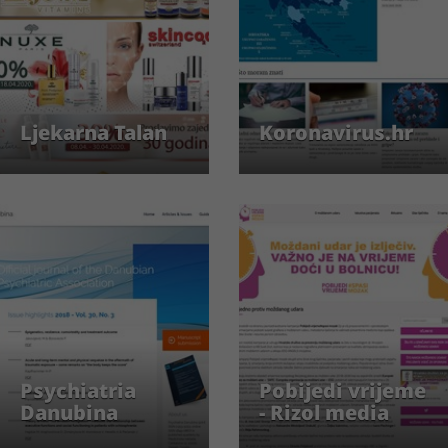
Ljekarna Talan
Koronavirus.hr
Psychiatria
Pobijedi vrijeme
Danubina
- Rizol media