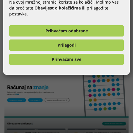
Na ovoj mrežnoj stranici koriste se kolačići. Molimo Vas
da pročitate
Obavijest o kolačićima
ili prilagodite
postavke.
KTC MOBILNA APLIKACIJA
Prihvaćam odabrane
DETALJNIJE
Prilagodi
Prihvaćam sve