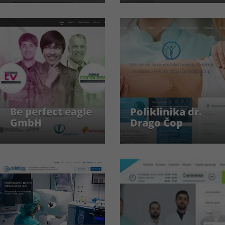
Be perfect eagle
Poliklinika dr.
GmbH
Drago Čop