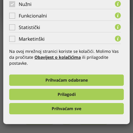
Nužni
Funkcionalni
Statistički
KORISNIK:
Poliklinika Medico
Marketinški
GODINA:
29.01.2010.
KATEGORIJA:
Web stranice
,
CMS
,
Zdravstvo
Na ovoj mrežnoj stranici koriste se kolačići. Molimo Vas
da pročitate
Obavijest o kolačićima
ili prilagodite
WEB:
http://www.medico.hr
postavke.
Izrađena je nova internetska prezentacija Poliklinike Medico,
na kojoj možete naće detaljan opis djelatnosti Poliklinike,
Prihvaćam odabrane
životopise djelatnika, odgovore na najćešća pitanja iz
znanstvenih područja koje pokriva Poliklinika Medico.
Prilagodi
OSTALE REFERENCE GLOBALDIZAJNA
Prihvaćam sve
PRETHODNA
SVE
SLJEDEĆA