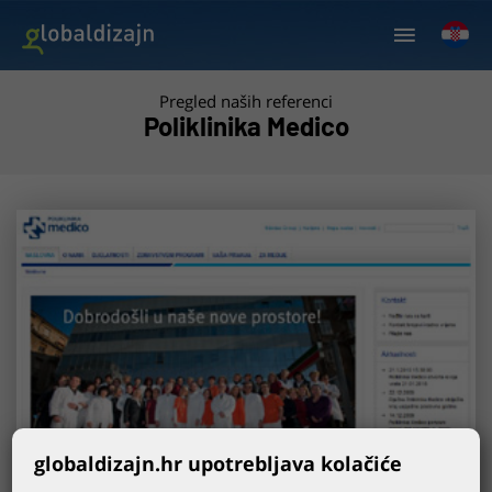
Pregled naših referenci
Poliklinika Medico
globaldizajn.hr upotrebljava kolačiće