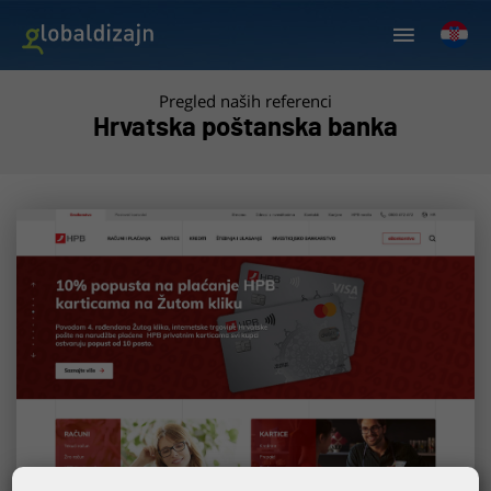
Pregled naših referenci
Hrvatska poštanska banka