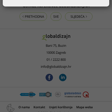
OSTALE REFERENCE GLOBALDIZAJNA
PRETHODNA
SVE
SLJEDEĆA
Bani 75, Buzin
10000 Zagreb
01 / 2222 800
info@globaldizajn.hr
O nama
Kontakt
Uvjeti korištenja
Mapa weba