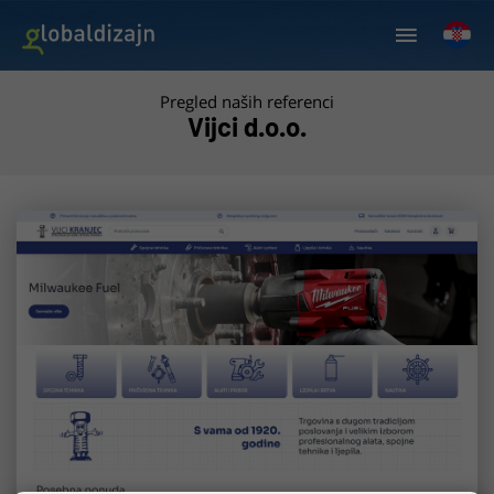
Pregled naših referenci
Vijci d.o.o.