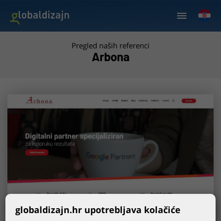
Pregled naših referenci
Arbona
globaldizajn.hr upotrebljava kolačiće