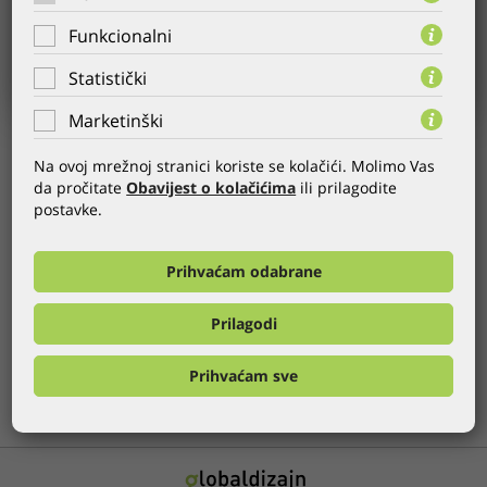
Funkcionalni
Statistički
Marketinški
KORISNIK:
Airport Zagreb Taxi
Na ovoj mrežnoj stranici koriste se kolačići. Molimo Vas
GODINA:
21.06.2011.
da pročitate
Obavijest o kolačićima
ili prilagodite
postavke.
KATEGORIJA:
Web stranice
,
CMS
Dizajnirane su i postavljene nove internet stranice za Croatia
Prihvaćam odabrane
Taxi (Airport Zagreb Taxi).
Prilagodi
OSTALE REFERENCE GLOBALDIZAJNA
Prihvaćam sve
PRETHODNA
SVE
SLJEDEĆA