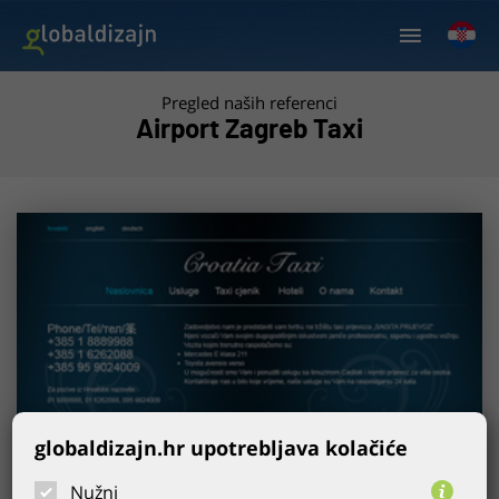
Pregled naših referenci
Airport Zagreb Taxi
globaldizajn.hr upotrebljava kolačiće
Nužni