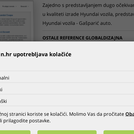
Zajedno s predstavljanjem dugo očekivan
u kvaliteti izrade Hyundai vozila, predst
Hyundai vozila - Gašparić auto.
OSTALE REFERENCE GLOBALDIZAJNA
PRETHODNA
SVE
SLJEDEĆA
jn.hr upotrebljava kolačiće
alni
ki
ški
noj stranici koriste se kolačići. Molimo Vas da pročitate
Oba
li prilagodite postavke.