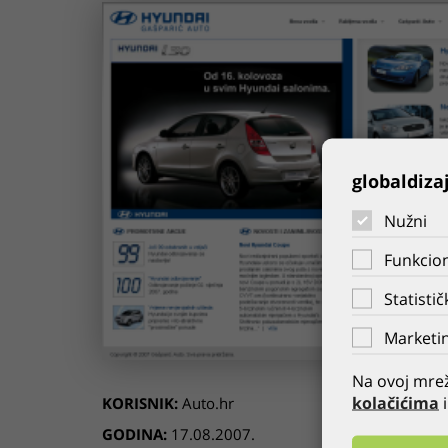
globaldiza
Nužni
Funkcion
Statistič
Marketin
Na ovoj mrež
kolačićima
i
KORISNIK:
Auto.hr
GODINA:
17.08.2007.