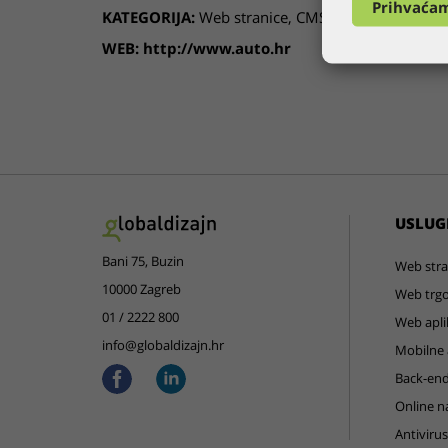
Prihvaća
KATEGORIJA:
Web stranice
,
CMS
WEB:
http://www.auto.hr
USLUG
Bani 75, Buzin
Web stra
10000 Zagreb
Web trgo
01 / 2222 800
Web apli
info@globaldizajn.hr
Mobilne a
Back-end
Online n
Antivirus