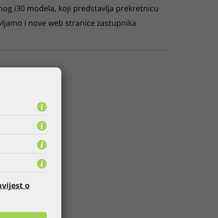
og i30 modela, koji predstavlja prekretnicu
avljamo i nove web stranice zastupnika
vijest o