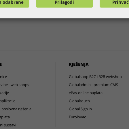
m odabrane
Prilagodi
Prihva
E
RJEŠENJA
nice
Globalshop B2C i B2B webshop
vine - web shops
Globaladmin - premium CMS
kacije
ePay online naplata
plikacije
Globaltouch
 poslovna rješenja
Global Sign in
aplata
Eurolovac
ni sustavi