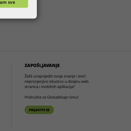
ćam sve
ZAPOŠLJAVANJE
Želiš unaprijediti svoje znanje i steći
neprocjenjivo iskustvo u dizajnu web
stranica i mobilnih aplikacija?
Pridružite se Globaldizajn timu!
PRIJAVITE SE