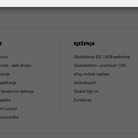
E
RJEŠENJA
nice
Globalshop B2C i B2B webshop
vine - web shops
Globaladmin - premium CMS
kacije
ePay online naplata
plikacije
Globaltouch
 poslovna rješenja
Global Sign in
aplata
Eurolovac
ni sustavi
ka podrška