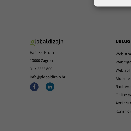
USLUG
Bani 75, Buzin
Web stra
10000 Zagreb
Web trgo
01 / 2222 800
Web apli
info@globaldizajn.hr
Mobilne a
Back-end
Online n
Antivirus
Korisnič