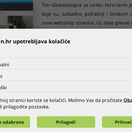
Tim Globaldizajna za tvrtku Fero-term 
koje su, sukladno potražnji i širokom
nove webshop stranice. Uz dvije glavne
sanitarije možete na ugodnim i inform
projekte kao i 3D vizualizacije. Nove r
jn.hr upotrebljava kolačiće
tvrtka Fero-term koristi kako bi utvrdila 
lider žele očuvati i zadržati vodeć
alni
kupaonske i sanitarne opreme, pločica te
originalnih brandova visoke kvalitete i 
ki
cjenovno prihvatljiv asortiman te su
ški
poslovanja – kvalitetu i zadovoljstvo klije
y
noj stranici koriste se kolačići. Molimo Vas da pročitate
Oba
li prilagodite postavke.
OSTALE REFERENCE GLOBALDIZAJNA
m odabrane
Prilagodi
Prihva
PRETHODNA
SVE
SLJEDEĆA