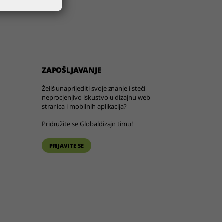
ZAPOŠLJAVANJE
Želiš unaprijediti svoje znanje i steći
neprocjenjivo iskustvo u dizajnu web
stranica i mobilnih aplikacija?
Pridružite se Globaldizajn timu!
PRIJAVITE SE