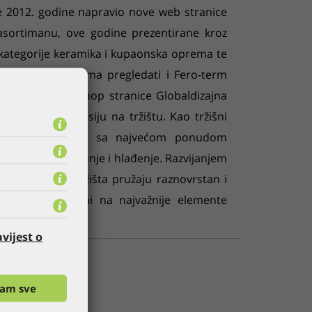
je 2012. godine napravio nove web stranice
 asortimanu, ove godine prezentirane kroz
 kategorije keramika i kupaonska oprema te
ativnim stranicama pregledati i Fero-term
edizajnirane webshop stranice Globaldizajna
svoju viziju i misiju na tržištu. Kao tržišni
u poziciju u regiji sa najvećom ponudom
 opreme za grijanje i hlađenje. Razvijanjem
osluškivanjem tržišta pružaju raznovrstan i
 pritom usmjereni na najvažnije elemente
nata.
vijest o
ćam sve