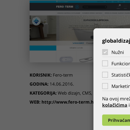
globaldiza
Nužni
Funkcion
Statistič
KORISNIK:
Fero-term
GODINA:
14.06.2016.
Marketin
KATEGORIJA:
Web dizajn
,
CMS
,
Web stranice
,
ePa
Na ovoj mrež
WEB:
http://www.fero-term.hr/
kolačićima
i
Prihvaća