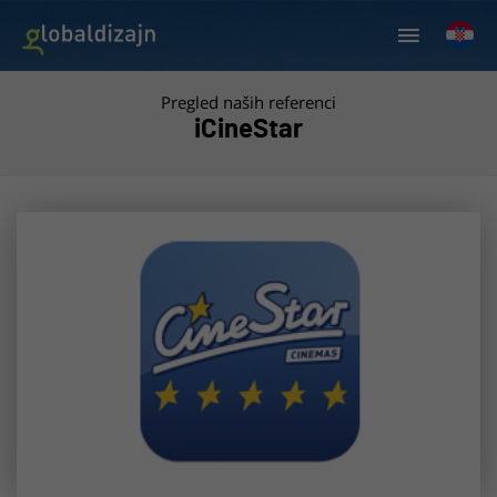
Pregled naših referenci
iCineStar