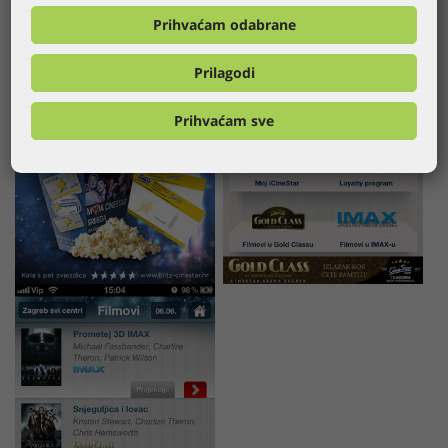
Prihvaćam odabrane
Prilagodi
Prihvaćam sve