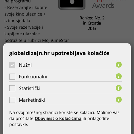
na programu
- Rezervirajte i kupite
svoje kino ulaznice +
izbor sjedala
- Svoje rezervacije i
kupljene ulaznice
potražite u rubrici Moj iCineStar
- Pogledajte što se uskoro prikazuje u CineStar kinima
globaldizajn.hr upotrebljava kolačiće
- Gledajte filmske trailere i fotografije
- Podijeli filmove sa prijateljima na Facebooku, SMS-om ili
Nužni
email-om
- Raspored IMAX filmova
Funkcionalni
- Nadoplatite Stars Club 2X Bonus karticu sigurno i
jednostavno
Statistički
- Barkod kupljene ulaznice na ekranu pametnog telefona, bez
printanja
Marketinški
- Zatražite kod za Moju CineStar srijedu
Na ovoj mrežnoj stranici koriste se kolačići. Molimo Vas
- Informirajte se o Loyalty programu
da pročitate
Obavijest o kolačićima
ili prilagodite
postavke.