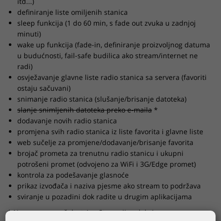
itd...)
definiranje liste omiljenih stanica
sleep funkcija (1 do 60 min, s fade out zvuka u zadnjoj
minuti)
wake up funkcija (fade-in, definiranje proizvoljnog datuma
u budućnosti, fail-safe budilica ako stream/internet ne
radi)
osvježavanje glavne liste radio stanica sa servera (favoriti
ostaju sačuvani)
snimanje radio stanica (slušanje/brisanje datoteka)
slanje snimljenih datoteka preko e-maila
*
dodavanje novih radio stanica
promjena svih radio stanica iz liste favorita i glavne liste
web sučelje za promjene/dodavanje/brisanje favorita
brojač prometa za trenutnu radio stanicu i ukupni
potrošeni promet (odvojeno za WiFi i 3G/Edge promet)
kontrola za podešavanje glasnoće
prikaz izvođača i naziva pjesme ako stream to podržava
sviranje u pozadini dok radite u drugim aplikacijama
* Napomena : nažalost AppStore nije odobrio ovu