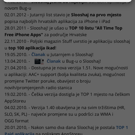
01.02.2012. -
Slooshaj jedna od najboljih
domaćih aplikacija u
novom Bug-u
02.01.2012 - Jutarnji list stavio je
Slooshaj na prvo mjesto
popisa najboljih hrvatskih aplikacija za iPhone i iPad
28.01.2011 - Slooshaj! je ušao u
TOP 10 listu "All Time Top
Free iPhone Apps"
za područje Hrvatske
22.11.2010 - Poljski magazin Stuff uvrstio je aplikaciju slooshaj
u
top 100 aplikacija ikad
!
19.05.2010. -
Članak
u Jutarnjem o Slooshaj!
13.04.2010. -
Članak
u Bug-u o Slooshaj!
21.04.2010. - Dostupna je nova verzija 1.51. Nove mogućnosti
u aplikaciji: AAC+ support (bolja kvaliteta zvuka), mogućnost
promjene Twitter poruke, obavijest o broju
novih/promjenjenih radio stanica
19.02.2010. - Češka verzija dostigla je TOP 1 mjesto na češkom
AppStoreu
04.02.2010. - Verzija 1.40 obavljena je na svim tržištima (HR,
SLO, SK, PL) - najveće promjene su u podršci za WMA i
OGG format
20.01.2010, - Nakon samo dva dana Sloochaj je postala
TOP 1
Paid aplikacija
na poljskom AppStoreu