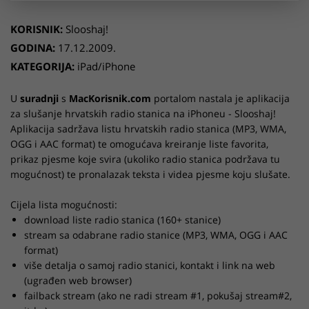
KORISNIK:
Slooshaj!
GODINA:
17.12.2009.
KATEGORIJA:
iPad/iPhone
U
suradnji
s
MacKorisnik.com
portalom nastala je aplikacija
za slušanje hrvatskih radio stanica na iPhoneu - Slooshaj!
Aplikacija sadržava listu hrvatskih radio stanica (MP3, WMA,
OGG i AAC format) te omogućava kreiranje liste favorita,
prikaz pjesme koje svira (ukoliko radio stanica podržava tu
mogućnost) te pronalazak teksta i videa pjesme koju slušate.
Cijela lista mogućnosti:
download liste radio stanica (160+ stanice)
stream sa odabrane radio stanice (MP3, WMA, OGG i AAC
format)
više detalja o samoj radio stanici, kontakt i link na web
(ugrađen web browser)
failback stream (ako ne radi stream #1, pokušaj stream#2,